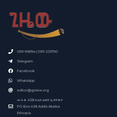
0911-918194 | 0911-335790
Telegram
Facebook
WhatsApp
editor@giziew.org
መ.ሳ.ቁ .438 አ
ስ አበባ፤ ኢትዮጵያ
ዲ
PO Box 438 Addis Abeba
Ethiopia