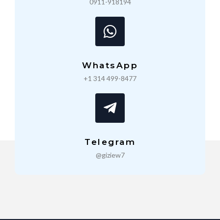
0911-918194
WhatsApp
+1 314 499-8477
Telegram
@giziew7