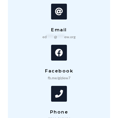
Email
ed
****
@
****
ew.org
Facebook
fb.me/giziew7
Phone