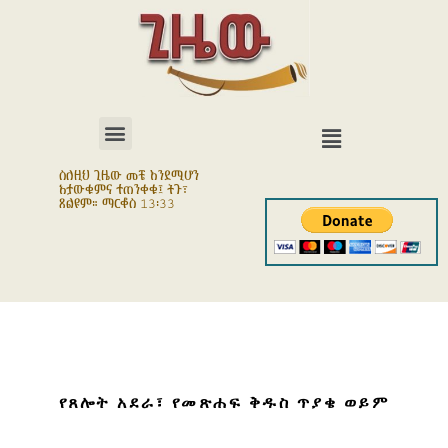
ስለዚህ ጊዜው መቼ እንደሚሆን
አታውቁምና ተጠንቀቁ፤ ትጉ፣
ጸልዩም። ማርቆስ 13፡33
የጸሎት አደራ፣ የመጽሐፍ ቅዱስ ጥያቄ ወይም