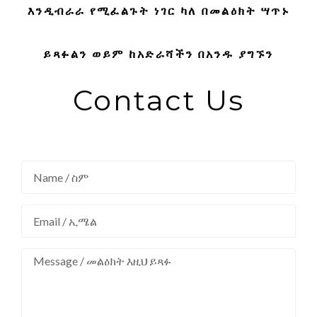
እንዲብራራ የሚፈልጉት ነገር ካለ በመልዕክት ሣጥኑ
ይጻፉልን ወይም ከአድራሻችን በአንዱ ያግኙን
Contact Us