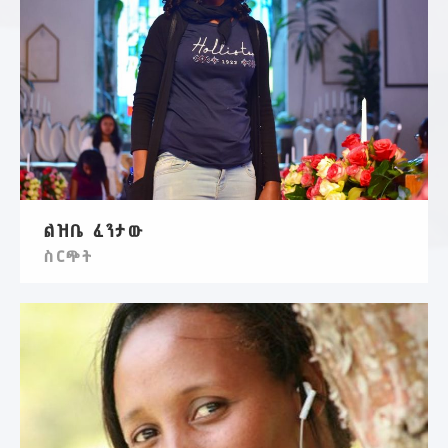
ልዝቤ ፈንታው
ስርጭት