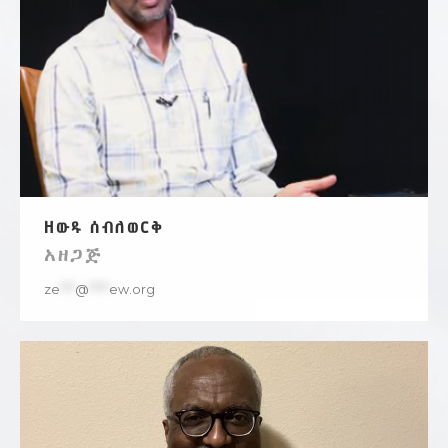
ዘውዱ ሰብለወርቅ
አዘጋጅ
ze
***
@
****
ew.org