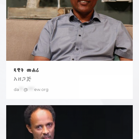
ዳዊት መሐሪ
አዘጋጅ
da
***
@
****
ew.org