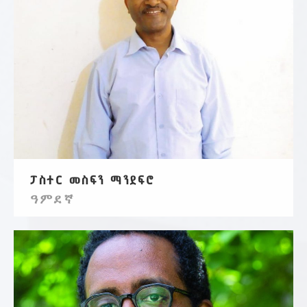
ፓስተር መስፍን ማንደፍሮ
ዓምደኛ