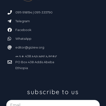
0911-918194 | 0911-335790
Telegram
Facebook
WhatsApp
editor@giziew.org
መ.ሳ.ቁ .438 አ
ስ አበባ፤ ኢትዮጵያ
ዲ
PO Box 438 Addis Abeba
Ethiopia
subscribe to us