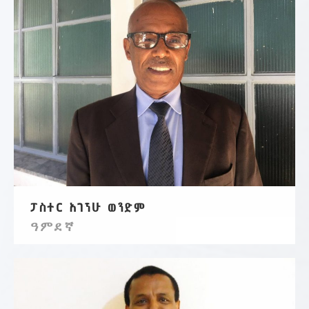
ፓስተር አገኘሁ ወንድም
ዓምደኛ