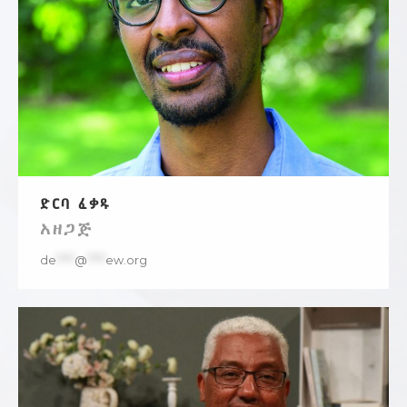
ድርባ ፈቃዱ
አዘጋጅ
de
****
@
****
ew.org