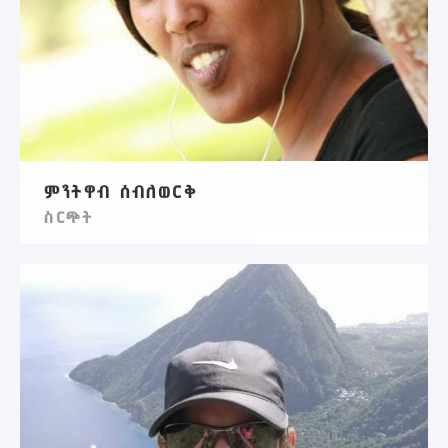
ምንትዋብ ሰብለወርቅ
ስርጭት