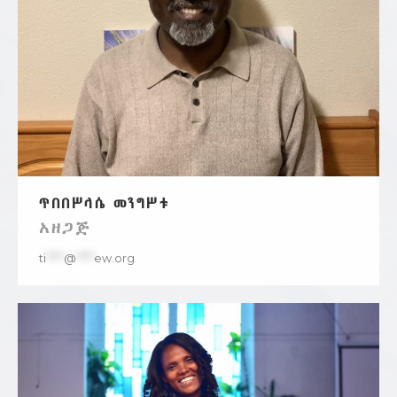
ጥበበሥላሴ መንግሥቱ
አዘጋጅ
ti
****
@
****
ew.org