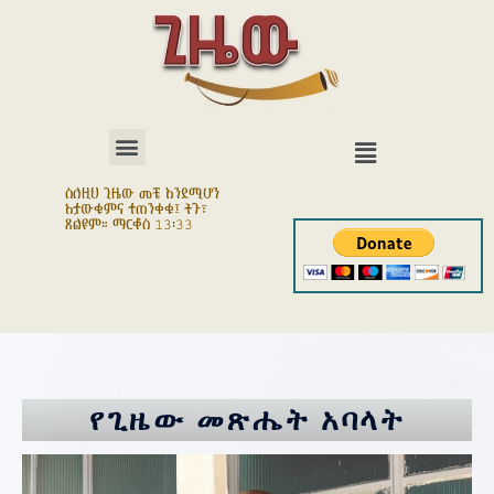
ስለዚህ ጊዜው መቼ እንደሚሆን
አታውቁምና ተጠንቀቁ፤ ትጉ፣
ጸልዩም። ማርቆስ 13፡33
የጊዜው
መጽሔት
አባላት