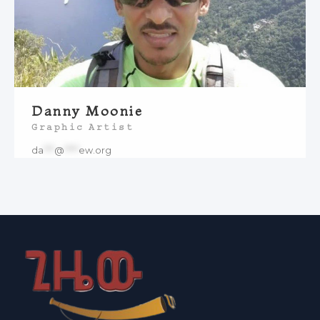
Danny Moonie
Graphic Artist​
da
***
@
****
ew.org