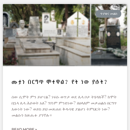
ጥያቄና መልስ
ሙታን በርግጥ ሞተዋል? የት ነው ያሉት?
ሰው ሲሞት ምን ይሆናል? ነፍሱ ወጥታ ወደ ሌላ ቦታ ትሄዳለች? ከሞት
በኋላ ሌላ ሕይወት አለ? ገሃነም ምንድነው? ለዘላለም መቃጠልስ በርግጥ
እውነት ነው? ወይስ ይህ መጽሐፍ ቅዱሳዊ ያልሆነ ትምህርት ነው?
መልሱን ከጽሑፉ ያገኛሉ።
READ MORE »