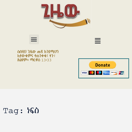
ስለዚህ ጊዜው መቼ እንደሚሆን
አታውቁምና ተጠንቀቁ፤ ትጉ፣
ጸልዩም። ማርቆስ 13፡33
Tag: ነፍስ