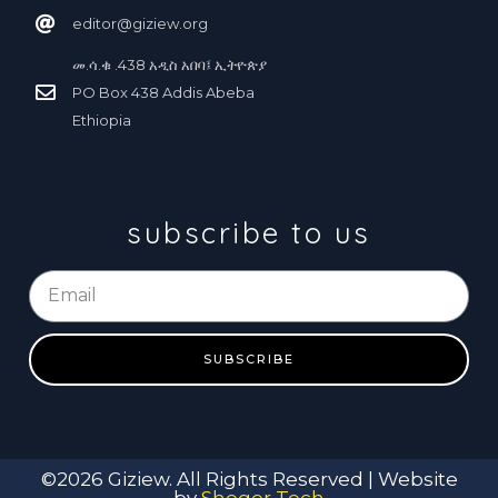
editor@giziew.org
መ.ሳ.ቁ .438 አ
ስ አበባ፤ ኢትዮጵያ
ዲ
PO Box 438 Addis Abeba
Ethiopia
subscribe to us
SUBSCRIBE
©2026 Giziew. All Rights Reserved | Website
by
Sheger Tech