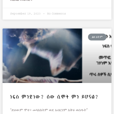
September 19, 2023
No Comments
ልዩ ዕትም
ነፍስ ምንድነው? ሰው ሲሞት ምን ይሆናል?
“ድሀውም ሞተ፥ መላእክትም ወደ አብርሃም እቅፍ ወሰዱት”