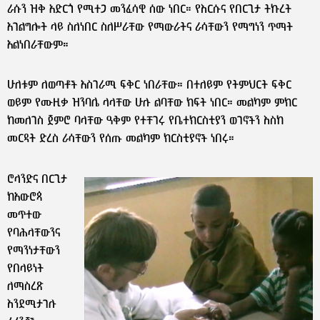
ራሱን ዝቅ አድርጎ የሚተጋ መንፈሳዊ ሰው ነበር። የእርሱና የበርጊታ ትኩረት
አገልግሎት ላይ ስለነበር ስለሥራቸው የማውራትና ራሳቸውን የማግነን ጥማት
አልነበራቸውም።
ሁለቱም ለወጣቶች አስገራሚ ፍቅር ነበራቸው። በተለይም የትምህርት ፍቅር
ወይም የሙዚቃ ዝንባሌ ላላቸው ሁሉ ልባቸው ክፍት ነበር። መልካም ምክር
ከመለገስ ጀምሮ ባላቸው ዓቅም የተቸገሩ የቤተክርስቲያን ወገኖችን እስከ
መርዳት ድረስ ራሳቸውን የሰጡ መልካም ክርስቲያኖች ነበሩ።
ሮላንድና በርጊታ
ከአውሮጳ
መጥተው
የባሕላቸውንና
የማንነታቸውን
የበላይነት
ለማስረጽ
እንደሚታገሉ