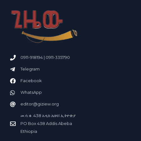
0911-918194 | 0911-335790
Telegram
Facebook
WhatsApp
editor@giziew.org
መ.ሳ.ቁ .438 አ
ስ አበባ፤ ኢትዮጵያ
ዲ
PO Box 438 Addis Abeba
Ethiopia