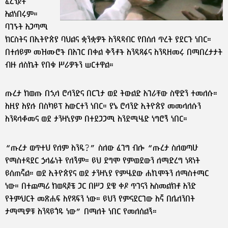
ፈረንጆች
አልነበሩም።
ባገኙት አጋጣሚ
ክርስትና በኢትዮጵያ ባህልና ቋንቋዎች እንዲዳብር የበሰለ ጥረት ያደርጉ ነበር።
በተለይም መዝሙሮች በአገር በቀል ቅኝቶች እንዲጻፉና እንዲዘመሩ በማበረታታት
ብዙ ለስኬት የበቁ ሥራዎችን ሠርተዋል።
ጡረታ ከወጡ በኋላ ሮላንድና በርጊታ ወደ ትውልድ አገራቸው ስዊድን ተመለሱ።
እዚያ እያሉ በስካይፕ አውርተን ነበር። ያኔ ሮላንድ ኢትዮጵያ መመላለሱን
እንዳላቆመና ወደ ታንዛኒያም በተደጋጋሚ እንደሚሄድ ነግሮኝ ነበር።
“ጡረታ ወጥተህ የለም እንዴ?” ስለው ፈገግ ብሎ “ጡረታ ስለወጣሁ
የማስተዳደር ኃላፊነት የለኝም። ይህ ደግሞ የምወደውን ለማድረግ ነጻነት
ይሰጠኛል። ወደ ኢትዮጵያና ወደ ታንዛኒያ የምሄደው ሐኪሞችን ለማስተማር
ነው። በተጨማሪ ከወዳጆቼ ጋር በሥጋ ደዌ ቀዶ ጥገናን አስመልክቶ አንድ
የትምህርት መጽሐፍ እየጻፍን ነው። ይህን የምናደርገው እኛ በሌለንበት
ታማሚዎቹ እንዳይጎዱ ነው” በማለት ነበር የመለሰልኝ።