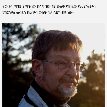
ፍርሃቷን ማገድ የሚችለው በሷና በሮላንድ ውስጥ የነበረው የመድኃኒታችን
የክርስቶስ መንፈስ በልባችን ውስጥ ጌታ ሲሆን ብቻ ነው።