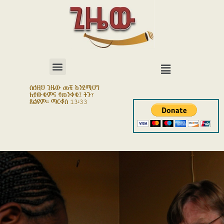
ስለዚህ ጊዜው መቼ እንደሚሆን
አታውቁምና ተጠንቀቁ፤ ትጉ፣
ጸልዩም። ማርቆስ 13፡33