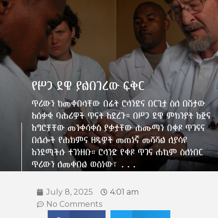
የሥጋ ደዌ ያልበገረው ፍቅር
ጥሪውን ከመቀበላቸው በፊት ሮላንድና በርጊታ ስለ በሽታው
አሰቃቂ ባሕሪዎች ጥናት አደረጉ። በሥጋ ደዌ ምክንያት እጅና
እግሮቻቸው መንቀሳቀስ ያቃታቸው ሕሙማን በቀዶ ጥገናና
በሌሎች የሕክምና ዘዴዎች መጠነኛ መሻሻል ሊያሳዩ
እንደሚችሉ ተገነዘቡ። ሮላንድ የቀዶ ጥገና ሐኪም ስለነበር
ጥሪውን ለመቀበል ወስነው፣ ...
July 8, 2025
4:01 am
No Comments