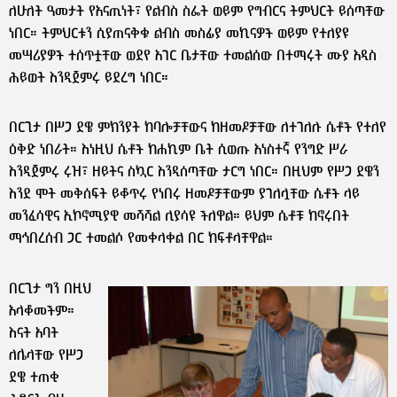
ለሁለት ዓመታት የአናጢነት፣ የልብስ ስፌት ወይም የግብርና ትምህርት ይሰጣቸው
ነበር። ትምህርቱን ሲያጠናቅቁ ልብስ መስፊያ መኪናዎች ወይም የተለያዩ
መሣሪያዎች ተሰጥቷቸው ወደየ አገር ቤታቸው ተመልሰው በተማሩት ሙያ አዲስ
ሕይወት እንዲጀምሩ ይደረግ ነበር።
በርጊታ በሥጋ ደዌ ምክንያት ከባሎቻቸውና ከዘመዶቻቸው ለተገለሉ ሴቶች የተለየ
ዕቅድ ነበራት። እነዚህ ሴቶች ከሐኪም ቤት ሲወጡ አነስተኛ የንግድ ሥራ
እንዲጀምሩ ሩዝ፣ ዘይትና ስኳር እንዲሰጣቸው ታርግ ነበር። በዚህም የሥጋ ደዌን
እንደ ሞት መቅሰፍት ይቆጥሩ የነበሩ ዘመዶቻቸውም ያገለሏቸው ሴቶች ላይ
መንፈሳዊና ኢኮኖሚያዊ መሻሻል ሊያሳዩ ችለዋል። ይህም ሴቶቹ ከኖሩበት
ማኅበረሰብ ጋር ተመልሶ የመቀላቀል በር ከፍቶላቸዋል።
በርጊታ ግን በዚህ
አላቆመችም።
እናት አባት
ለሌላቸው የሥጋ
ደዌ ተጠቂ