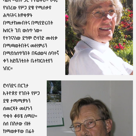
ባልና ሚስት ጋር ተዋወቅሁ። ይኖሩ
የነበረው የሥጋ ደዌ የሚሰቃዩ
ሕፃናትና አዋቂዎች
በሚታከሙበትና በሚያድሩበት
አለርት ጊቢ ውስጥ ነው።
የተገናኘነው ደግሞ ሮላንድ ሙዚቃ
በሚጫወትበትና መዘምራን
በሚያሰለጥንበት በፍልውሃ ሰባተኛ
ቀን አድቬንቲስት ቤተክርስቲያን
ነበር።
ሮላንድና በርጊታ
ኢትዮጵያ የገቡት የሥጋ
ደዌ ታማሚዎችን
ለመርዳት መሆኑን
ጥቂት ቆይቼ ሰማሁ።
ስለ በሽታው ብዙ
ከማወቃቸው በፊት