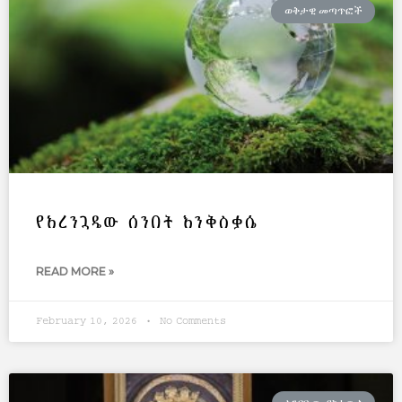
ወቅታዊ መጣጥፎች
የአረንጓዴው ሰንበት እንቅስቃሴ
READ MORE »
February 10, 2026
No Comments