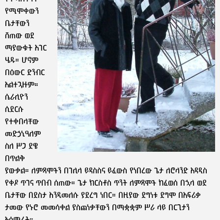
የሚሞቀውን
ቤታቸውን
ሸጠው ወደ
ማያውቁት አገር
ሄዱ። ሆኖም
በዕውር ድንብር
አልተጓዙም።
ሴራሊዮን
ሲደርሱ
የተቀበላቸው
መድኃኒዓለም
ስለ ሥጋ ደዌ
በጥልቅ
ያውቃል። ለምጻሞችን በገሊላ ይዳስስና ይፈውስ የነበረው ጌታ ለሮላንድ አዳዲስ
የቀዶ ጥገና ጥበብ ሰጠው። ጌታ ክርስቶስ ጥንት ለምጻሞች ከፈወሰ በኋላ ወደ
ቤታቸው በደስታ እንዲመለሱ ያደረግ ነበር። በዚያው ደግነቱ ደግሞ በአፍሪቃ
ታመው የኑሮ መመሳቀል ያስጨነቃቸውን በማቋቋም ሥራ ላይ በርጊታን