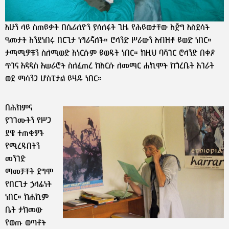
አሁን ላይ ስጠይቃት በሴራሊዮን ያሳለፉት ጊዜ የሕይወታቸው እጅግ አስደሳች
ዓመታት እንደነበሩ በርጊታ ነግራኛለች። ሮላንድ ሥራውን አብዝቶ ይወድ ነበር።
ታማሚዎቹን ስለሚወድ እነርሱም ይወዱት ነበር። ከዚህ ባሻገር ሮላንድ በቀዶ
ጥገና አዳዲስ አሠራሮች ስለፈጠረ ከእርሱ ለመማር ሐኪሞች ከጎረቤት አገራት
ወደ ማሳንጋ ሆስፒታል ይሄዱ ነበር።
በሕክምና
ያገገሙትን የሥጋ
ደዌ ተጠቂዎች
የሚረዱበትን
መንገድ
ማመቻቸት ደግሞ
የበርጊታ ኃላፊነት
ነበር። ከሐኪም
ቤት ታክመው
የወጡ ወጣቶች