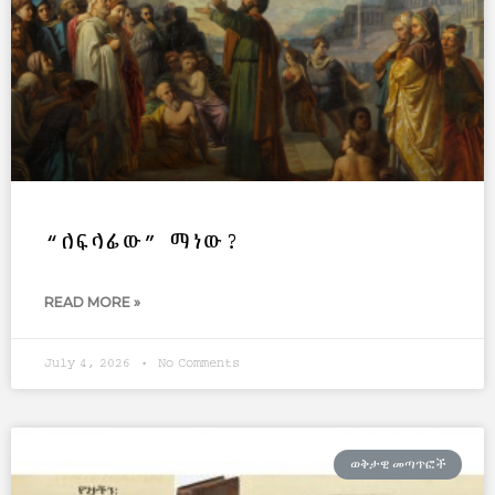
“ለፍላፊው” ማነው?
READ MORE »
July 4, 2026
No Comments
ወቅታዊ መጣጥፎች