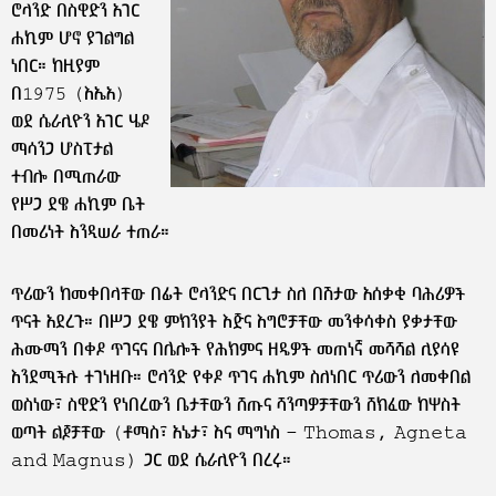
ሮላንድ በስዊድን አገር
ሐኪም ሆኖ ያገልግል
ነበር። ከዚያም
በ1975 (እኤአ)
ወደ ሴራሊዮን አገር ሄዶ
ማሳንጋ ሆስፒታል
ተብሎ በሚጠራው
የሥጋ ደዌ ሐኪም ቤት
በመሪነት እንዲሠራ ተጠራ።
ጥሪውን ከመቀበላቸው በፊት ሮላንድና በርጊታ ስለ በሽታው አሰቃቂ ባሕሪዎች
ጥናት አደረጉ። በሥጋ ደዌ ምክንያት እጅና እግሮቻቸው መንቀሳቀስ ያቃታቸው
ሕሙማን በቀዶ ጥገናና በሌሎች የሕክምና ዘዴዎች መጠነኛ መሻሻል ሊያሳዩ
እንደሚችሉ ተገነዘቡ። ሮላንድ የቀዶ ጥገና ሐኪም ስለነበር ጥሪውን ለመቀበል
ወስነው፣ ስዊድን የነበረውን ቤታቸውን ሸጡና ሻንጣዎቻቸውን ሸክፈው ከሦስት
ወጣት ልጆቻቸው (ቶማስ፣ አኔታ፣ እና ማግነስ – Thomas, Agneta
and Magnus) ጋር ወደ ሴራሊዮን በረሩ።