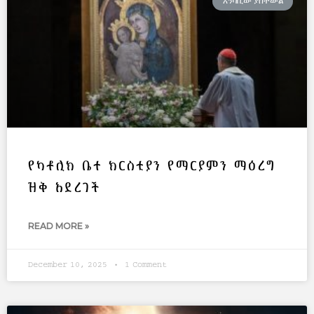
አንባቢው ያስተውል
የካቶሊክ ቤተ ክርስቲያን የማርያምን ማዕረግ
ዝቅ አደረገች
READ MORE »
December 10, 2025
1 Comment