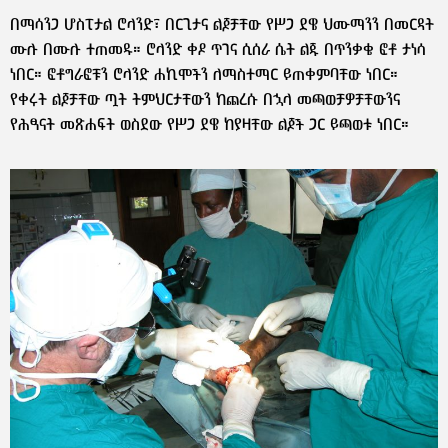
በማሳንጋ ሆስፒታል ሮላንድ፣ በርጊታና ልጆቻቸው የሥጋ ደዌ ህሙማንን በመርዳት
ሙሉ በሙሉ ተጠመዱ። ሮላንድ ቀዶ ጥገና ሲሰራ ሴት ልጁ በጥንቃቄ ፎቶ ታነሳ
ነበር። ፎቶግራፎቹን ሮላንድ ሐኪሞችን ለማስተማር ይጠቀምባቸው ነበር።
የቀሩት ልጆቻቸው ጧት ትምህርታቸውን ከጨረሱ በኋላ መጫወቻዎቻቸውንና
የሕፃናት መጽሐፍት ወስደው የሥጋ ደዌ ከያዛቸው ልጆች ጋር ይጫወቱ ነበር።