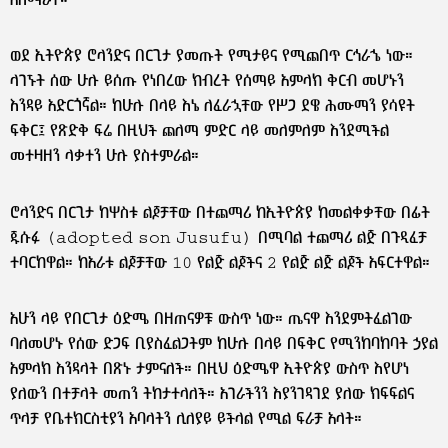
አሰማራት።
ወደ ኢትዮጵያ ሮላንድና በርጊታ ያመጡት የሚታይና የሚጨበጥ ርኅራኄ ነው።
ላገኙት ሰው ሁሉ ይሰጡ የነበረው ክብረት የሰማይ አምላክ ቅርብ መሆኑን
እንዳይ አድርጎኛል። ከሁሉ በላይ እኔ ለፈራኋቸው የሥጋ ደዌ ሕሙማን ያሳዩት
ፍቅር፤ የጽድቅ ፍሬ በዚህች ጨለማ ምድር ላይ መለምለም እንደሚችል
መተዛዘን ላቃተን ሁሉ ያስተምራል።
ሮላንድና በርጊታ ከሦስቱ ልጆቻቸው በተጨማሪ ከኢትዮጵያ ከመልቀቃቸው በፊት
ጁሱፉ (adopted son Jusufu) በሚባል ተጨማሪ ልጅ በጉዲፈቻ
ተባርከዋል። ከአራቱ ልጆቻቸው 10 የልጅ ልጆችና 2 የልጅ ልጅ ልጆች አፍርተዋል።
አሁን ላይ የበርጊታ ዕድሜ በዘጠናዎቹ ውስጥ ነው። ጤናዋ እንደምትፈልገው
ባለመሆኑ የሰው ድጋፍ ቢያስፈልጋትም ከሁሉ በላይ በፍቅር የሚንከባከባት ኃያል
አምላክ እንዳላት በጽኑ ታምናለች። በዚህ ዕድሜዋ ኢትዮጵያ ውስጥ እየሆነ
ያለውን በተቻላት መጠን ትከታተላለች። አገራችንን እያንገዳገደ ያለው ክፍፍልና
ጥላቻ የቤተክርስቲያን አባላትን ሊለያይ ይችላል የሚል ፍራቻ አላት።