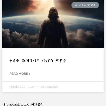
ወቅታዊ መጣጥፎች
ታላቁ ውዝግብና የኢያሱ ጥያቄ
READ MORE »
October 24, 2025
No Comments
በ Facebook ይከተሉን