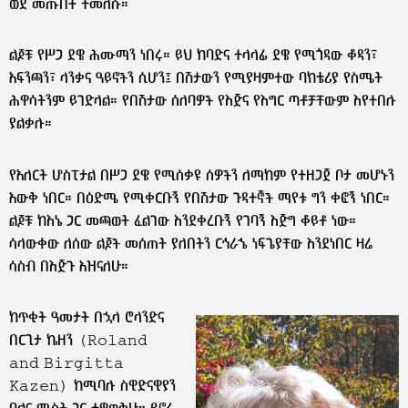
ወደ መጡበት ተመለሱ።
ልጆቹ የሥጋ ደዌ ሕሙማን ነበሩ። ይህ ከባድና ተላላፊ ደዌ የሚጎዳው ቆዳን፣
አፍንጫን፣ ላንቃና ዓይኖችን ሲሆን፤ በሽታውን የሚያዛምተው ባክቴሪያ የስሜት
ሕዋሳትንም ይገድላል። የበሽታው ሰለባዎች የእጅና የእግር ጣቶቻቸውም እየተበሉ
ያልቃሉ።
የአለርት ሆስፒታል በሥጋ ደዌ የሚሰቃዩ ሰዎችን ለማከም የተዘጋጀ ቦታ መሆኑን
አውቅ ነበር። በዕድሜ የሚቀርቡኝ የበሽታው ጉዳተኞች ማየቱ ግን ቀፎኝ ነበር።
ልጆቹ ከእኔ ጋር መጫወት ፈልገው እንደቀረቡኝ የገባኝ እጅግ ቆይቶ ነው።
ሳላውቀው ለሰው ልጆች መሰጠት ያለበትን ርኅራኄ ነፍጌያቸው እንደነበር ዛሬ
ሳስብ በእጅጉ አዝናለሁ።
ከጥቂት ዓመታት በኋላ ሮላንድና
በርጊታ ኬዘን (Roland
and Birgitta
Kazen) ከሚባሉ ስዊድናዊያን