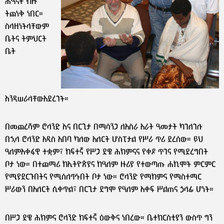
ሕፃናት ብዙ
ትጨነቅ ነበር።
ስላዘነችላቸውም
ቤትና ትምህርት
ቤት
እንዲሠራላቸውአደረገች።
በመጨረሻም ሮላንድ እና በርጊታ በማሳንጋ ለአስራ አራት ዓመታት ካገለገሉ
በኋላ ሮላንድ አዲስ አበባ ካለው አለርት ሆስፒታል የሥራ ጥሪ ደረሰው። ይህ
ዓለምአቀፋዊ ተቋም፣ ከፍተኛ የሥጋ ደዌ ሕክምናና የቀዶ ጥገና የሚደረግበት
ቦታ ነው። በተጨማሪ ከኢትዮጵያና ከዓለም ዙሪያ የተውጣጡ ሐኪሞች ምርምር
የሚያደርጉበትና የሚሰለጥኑበት ቦታ ነው። ሮላንድ የማከምና የማስተማር
ሥራውን በአለርት ሲቀጥል፣ በርጊታ ደግሞ የዓለም አቀፍ ሥልጠና ኃላፊ ሆነች።
በሥጋ ደዌ ሕክምና ሮላንድ ከፍተኛ ዕውቅና ነበረው። ቤተክርስቲያን ውስጥ ግን