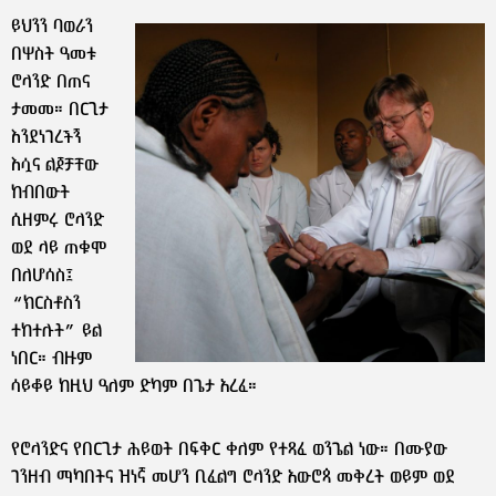
ይህንን ባወራን
በሦስት ዓመቱ
ሮላንድ በጠና
ታመመ። በርጊታ
እንደነገረችኝ
እሷና ልጆቻቸው
ከብበውት
ሲዘምሩ ሮላንድ
ወደ ላይ ጠቁሞ
በለሆሳስ፤
“ክርስቶስን
ተከተሉት” ይል
ነበር። ብዙም
ሳይቆይ ከዚህ ዓለም ድካም በጌታ አረፈ።
የሮላንድና የበርጊታ ሕይወት በፍቅር ቀለም የተጻፈ ወንጌል ነው። በሙያው
ገንዘብ ማካበትና ዝነኛ መሆን ቢፈልግ ሮላንድ አውሮጳ መቅረት ወይም ወደ