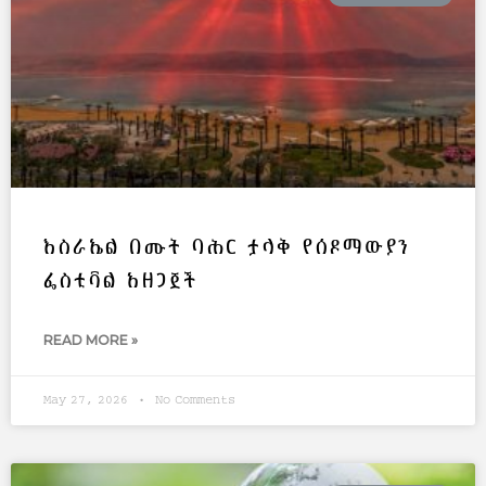
እስራኤል በሙት ባሕር ታላቅ የሰዶማውያን
ፌስቲቫል አዘጋጀች
READ MORE »
May 27, 2026
No Comments