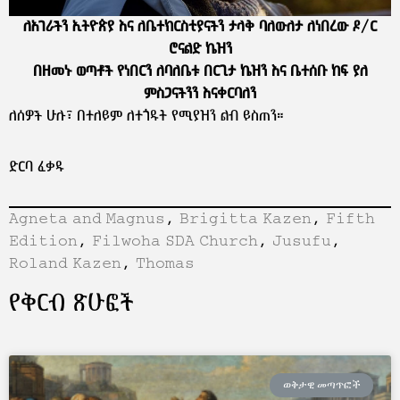
ለአገራችን ኢትዮጵያ እና ለቤተክርስቲያናችን
ታላቅ ባለውለታ ለነበረው
ዶ/ር
ሮናልድ ኬዝን
በዘመኑ ወጣቶች የነበርን ለባለቤቱ በርጊታ ኬዝን እና ቤተሰቡ
ከፍ ያለ
ምስጋናችንን እናቀርባለን
ለሰዎች ሁሉ፣ በተለይም ለተጎዱት የሚያዝን ልብ ይስጠን።
ድርባ ፈቃዱ
Agneta and Magnus
, 
Brigitta Kazen
, 
Fifth
Edition
, 
Filwoha SDA Church
, 
Jusufu
, 
Roland Kazen
, 
Thomas
የቅርብ ጽሁፎች
ወቅታዊ መጣጥፎች