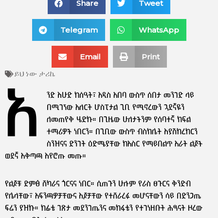
Share
Tweet
Telegram
WhatsApp
Email
Print
ይህ ነው ታሪኬ
አ
ንድ እሁድ ከሰዓት፣ አዲስ አበባ ውስጥ ሰበታ መንገድ ላይ
በሚገኘው አለርት ሆስፒታል ጊቢ የሚኖረውን ጓደኛዬን
ለመጠየቅ ሄድኩ። በጊዜው ሁለታችንም የሰባተኛ ክፍል
ተማሪዎች ነበርን። በጊቢው ውስጥ ብስክሌት እያሽከረከርን
ስንዝናና ድንገት ዕድሜያቸው ከአስር የማይበልጥ አራት ልጆች
ወደኛ አቅጣጫ እየሮጡ መጡ።
የልጆቹ ድምፅ ሸካራና ጎርናና ነበር። ሲጠጉን ሁሉም የራስ ፀጉርና ቅንድብ
የሌላቸው፣ አፍንጫዎቻቸውና እጆቻቸው የተሸራረፉ መሆናቸውን ሳይ በድንጋጤ
ፍሬን ያዝኩ። ከፊቴ ገጽታ መደንገጤንና መከፋቴን የተገነዘቡት ሕፃናት ዞረው