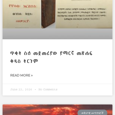
ጥቂት ስለ መጀመሪያው ያማርኛ መጽሐፍ
ቅዱስ ትርጉም
READ MORE »
June 22, 2026
No Comments
ወቅታዊ መጣጥፎች