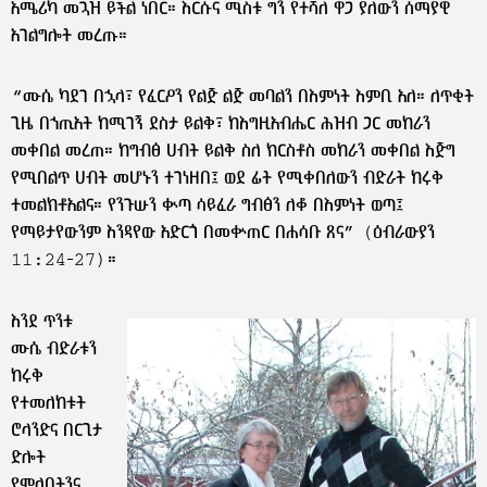
አሜሪካ መጓዝ ይችል ነበር። እርሱና ሚስቱ ግን የተሻለ ዋጋ ያለውን ሰማያዊ
አገልግሎት መረጡ።
“ሙሴ ካደገ በኋላ፣ የፈርዖን የልጅ ልጅ መባልን በእምነት እምቢ አለ። ለጥቂት
ጊዜ በኀጢአት ከሚገኝ ደስታ ይልቅ፣ ከእግዚአብሔር ሕዝብ ጋር መከራን
መቀበል መረጠ። ከግብፅ ሀብት ይልቅ ስለ ክርስቶስ መከራን መቀበል እጅግ
የሚበልጥ ሀብት መሆኑን ተገነዘበ፤ ወደ ፊት የሚቀበለውን ብድራት ከሩቅ
ተመልክቶአልና። የንጉሡን ቊጣ ሳይፈራ ግብፅን ለቆ በእምነት ወጣ፤
የማይታየውንም እንዳየው አድርጎ በመቍጠር በሐሳቡ ጸና” (ዕብራውያን
11:24-27)።
እንደ ጥንቱ
ሙሴ ብድራቱን
ከሩቅ
የተመለከቱት
ሮላንድና በርጊታ
ድሎት
የሞላበትንና